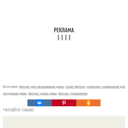
Категории:
фитнес для начинающих дома
,
спорт фитнес
,
комплекс упражнений для
похудения дома
,
фитнес уроки дома
,
фитнес упражнения
Читайте также