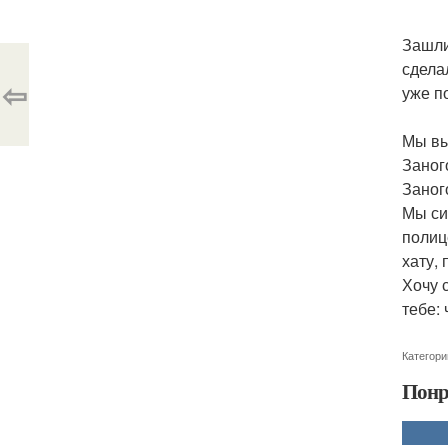
Зашли
сдела
⇦
уже п
Мы вы
Заног
Заног
Мы си
полиц
хату,
Хочу 
тебе:
Категори
Понр