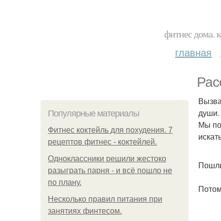
фитнес дома. 
главная
Рас
Вызвал
души.
Популярные материалы
Мы по
Фитнес коктейль для похудения. 7
искат
рецептов фитнес - коктейлей.
Одноклассники решили жестоко
Пошли
разыграть парня - и всё пошло не
по плану.
Потом
Несколько правил питания при
занятиях финтесом.