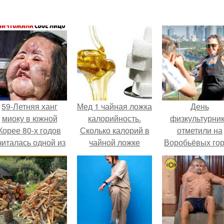
59-Летняя ханг
Мед 1 чайная ложка
День
миоку в южной
калорийность.
физкультурни
Корее 80-х годов
Сколько калорий в
отметили на
читалась одной из
чайной ложке
Воробьёвых гор
самых
сахара и меда?
привлекательных
женщин.