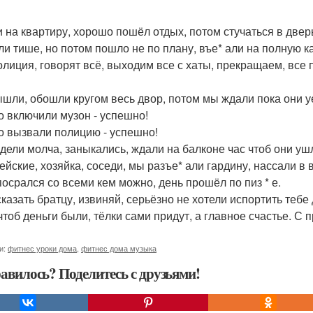
 на квартиру, хорошо пошёл отдых, потом стучаться в дверь
ли тише, но потом пошло не по плану, въе* али на полную к
олиция, говорят всё, выходим все с хаты, прекращаем, все 
шли, обошли кругом весь двор, потом мы ждали пока они уед
о включили музон - успешно!
о вызвали полицию - успешно!
дели молча, заныкались, ждали на балконе час чтоб они уш
ейские, хозяйка, соседи, мы разъе* али гардину, нассали в 
 посрался со всеми кем можно, день прошёл по пиз * е.
сказать братцу, извиняй, серьёзно не хотели испортить теб
 чтоб деньги были, тёлки сами придут, а главное счастье. С
и:
фитнес уроки дома
,
фитнес дома музыка
авилось? Поделитесь с друзьями!