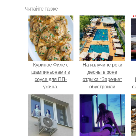
Читайте также
Куриное Филе с
На излучине реки
шампиньонами в
десны в зоне
соусе для ПП-
отдыха "Заречье"
ужина.
обустроили
с
комфортный
городской пляж.