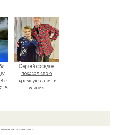
би
Сергей соседов
цу,
показал свою
ебе
скромную дачу - и
2, 5
удивил
поклонников.
казании обратной гиперссылки.