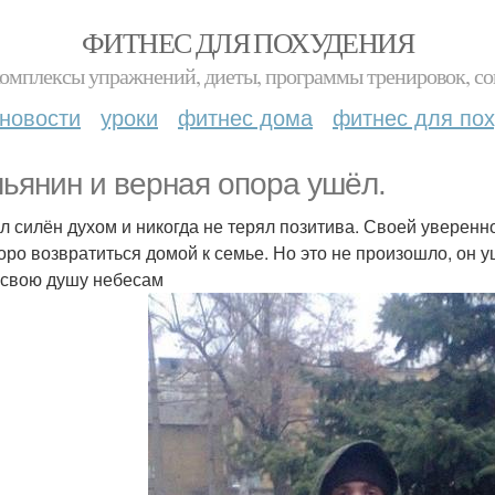
ФИТНЕС ДЛЯ ПОХУДЕНИЯ
комплексы упражнений, диеты, программы тренировок, со
новости
уроки
фитнес дома
фитнес для по
ьянин и верная опора ушёл.
л силён духом и никогда не терял позитива. Своей уверенн
коро возвратиться домой к семье. Но это не произошло, он 
 свою душу небесам