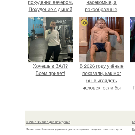
похудении вечером.
насекомые, а
Похудение с дыней
ракообразные,
относящиеся к
бокоплавам.
Хочешь в ЗАЛ?
В 2026 году учёные
Всем привет!
показали, как мог
бы выглядеть
человек, если бы
его тело
эволюционировало
специально для
выживания в
© 2026 Фитнес для похудения
К
автокатастpoфах.
П
Фитнес дома. Комплексы упражнений, диеты, программы тренировок, советы экспертов