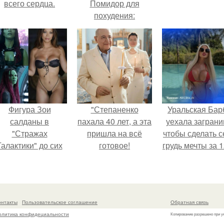
всего сердца.
Помидор для
похудения:
калорийность и
диета
Фигура Зои
"Степаненко
Уральская Бар
салданы в
пахала 40 лет, а эта
уехала заграни
"Стражах
пришла на всё
чтобы сделать с
Галактики" до сих
готовое!
грудь мечты за 1
пор вызывает
тыс.
восхищение.
онтакты
Пользовательское соглашение
Обратная связь
олитика конфидециальности
Копирование разрешено при у