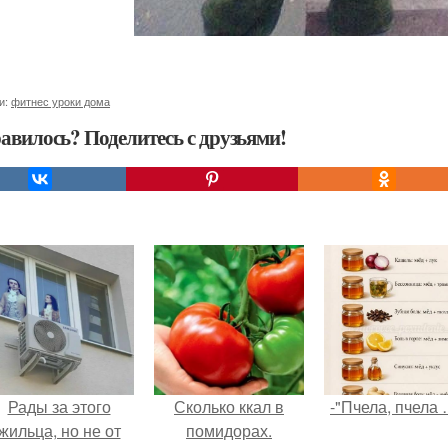
и:
фитнес уроки дома
авилось? Поделитесь с друзьями!
Рады за этого
Сколько ккал в
-"Пчела, пчела 
жильца, но не от
помидорах.