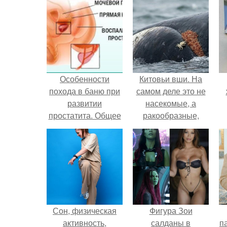
Особенности
Китовьи вши. На
похода в баню при
самом деле это не
развитии
насекомые, а
простатита. Общее
ракообразные,
представление о
относящиеся к
простатите
бокоплавам.
Сон, физическая
Фигура Зои
активность,
салданы в
па