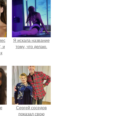
пес
Я искала название
, и
тому, что делаю.
 к
не
я
жу
не
Сергей соседов
показал свою