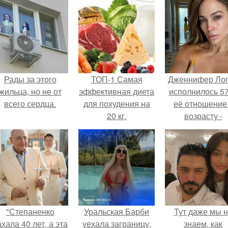
Рады за этого
ТОП-1 Самая
Дженнифер Ло
жильца, но не от
эффективная диета
исполнилось 57
всего сердца.
для похудения на
её отношение
20 кг.
возрасту -
Эффективные
настоящий
диеты для
манифест
похудения на 20 кг
уверенности: "
говорите, что 
отлично выгля
для 57.
"Степаненко
Уральская Барби
Тут даже мы 
хала 40 лет, а эта
уехала заграницу,
знаем, как