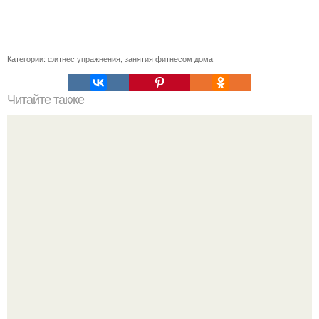
Категории:
фитнес упражнения
,
занятия фитнесом дома
Читайте также
Картофель с соусом бешамель.