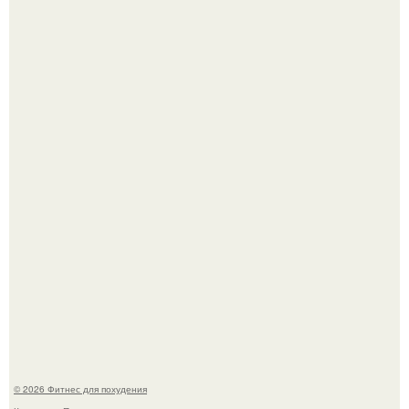
Сон, физическая активность, питание и эмоциональное
состояние!
Одноклассники решили жестоко разыграть парня - и всё
пошло не по плану.
© 2026 Фитнес для похудения