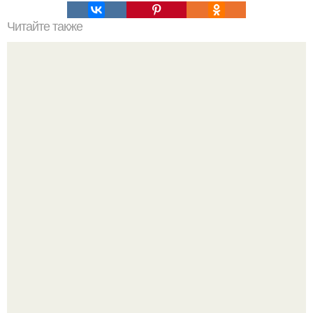
Читайте также
Куда сходить в Тюмени. 20 Лучших мест в Тюмени, куда
можно сходить с маленьким ребенком
Мой предыдущий пост неожиданно "Залетел" в соседней