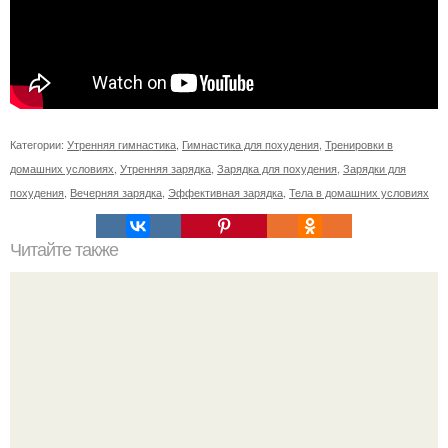
Категории:
Утренняя гимнастика
,
Гимнастика для похудения
,
Тренировки в
домашних условиях
,
Утренняя зарядка
,
Зарядка для похудения
,
Зарядки для
похудения
,
Вечерняя зарядка
,
Эффективная зарядка
,
Тела в домашних условиях
Читайте также
Какой фитнес в зависимости от типа характера выбрать.