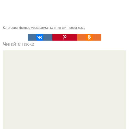
Категории:
фитнес уроки дома
,
занятия фитнесом дома
Читайте также
Упражнения для подтяжки лица. 8 действенных
упражнений для подтяжки овала лица.