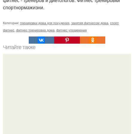
фитнес - тренеров и диетологов. Фитнес тренировки
спортнормажизни.
Категории:
тренировки дома для похудения
,
занятия фитнесом дома
,
спорт
фитнес
,
фитнес тренировка дома
,
фитнес упражнения
Читайте также
Можно ли есть арбуз вечером худеющим. Можно ли есть
арбуз при похудении вечером, калорийность арбуза