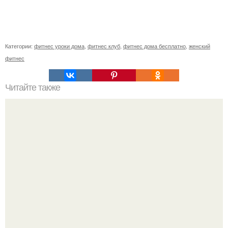
Категории:
фитнес уроки дома
,
фитнес клуб
,
фитнес дома бесплатно
,
женский
фитнес
Читайте также
Что такое клубная карта в фитнес-клубе.