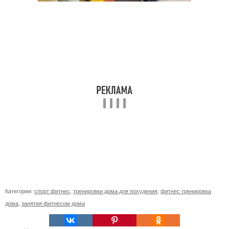
Категории:
спорт фитнес
,
тренировки дома для похудения
,
фитнес тренировка
дома
,
занятия фитнесом дома