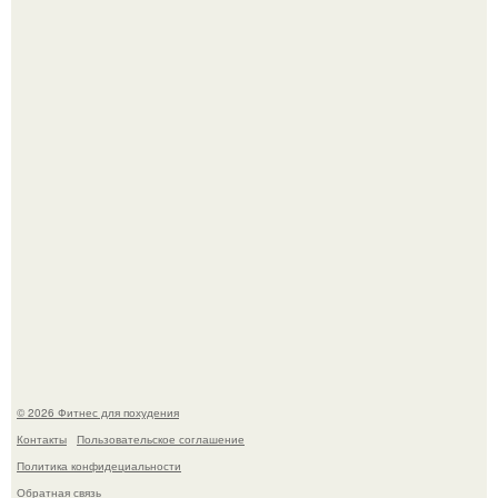
Тут даже мы не знаем, как комментировать.
Сергей соседов показал свою скромную дачу - и удивил
поклонников.
© 2026 Фитнес для похудения
Контакты
Пользовательское соглашение
Политика конфидециальности
Обратная связь