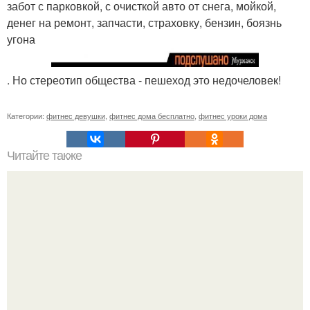
забот с парковкой, с очисткой авто от снега, мойкой,
денег на ремонт, запчасти, страховку, бензин, боязнь
угона
. Но стереотип общества - пешеход это недочеловек!
Категории:
фитнес девушки
,
фитнес дома бесплатно
,
фитнес уроки дома
Читайте также
Мы сделаем грудь красивой!