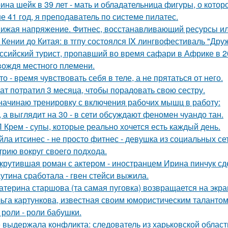
ина шейк в 39 лет - мать и обладательница фигуры, о кото
е 41 год, я преподаватель по системе пилатес.
ижая напряжение. Фитнес, восстанавливающий ресурсы или
 Кении до Китая: в тгпу состоялся IX лингвофестиваль "Дру
ссийский турист, пропавший во время сафари в Африке в 20
вождя местного племени.
то - время чувствовать себя в теле, а не прятаться от него.
ат потратил 3 месяца, чтобы порадовать свою сестру.
начинаю тренировку с включения рабочих мышц в работу:
, а выглядит на 30 - в сети обсуждают феномен чуандо тан.
 Крем - супы, которые реально хочется есть каждый день.
йла итсинес - не просто фитнес - девушка из социальных се
трию вокруг своего подхода.
крутившая роман с актером - иностранцем Ирина пинчук сд
утина сработала - гвен стейси выжила.
атерина старшова (та самая пуговка) возвращается на экра
ьга картункова, известная своим юмористическим талантом
 роли - роли бабушки.
 выдержала конфликта: следователь из харьковской области