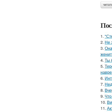
читат
Пос
1.
"Ст
2.
Не 
3.
Она
женит
4.
Ты 
5.
Тер
навре
6.
Инт
7.
Нед
8.
Вче
9.
Что
10.
Ви
11.
Ак