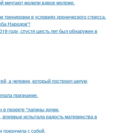
рой мечтают модели вдвое моложе.
 тренировки в условиях хронического стресса.
жба Народов"!
19 году, спустя шесть лет был обнаружен в
тей, а человек, который построил целую
елала признание.
н в проекте "папины дочки.
, впервые испытала радость материнства в
 покончила с собой.