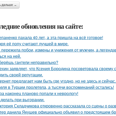
ь дальше →
ледние обновления на сайте:
епаненко пахала 40 лет, а эта пришла на всё готовое!
зря её попу считают лучшей в мире.
 пережила побои, измены и унижения от мужчин, а легенда
ься на ней.
берёшь гантели неправильно?
ехин заявляет, что Ксения Бородина посоветовала своему с
дить своей репутации.
ернет предлагает нам быть где угодно, но не здесь и сейчас.
еля в Турции пролетела, а тысячи воспоминаний остались!
ра наконец планово попали к неврологу!
 делать при выгорании.
ктория Складчикова откровенно рассказала со сцены о раз
тер данила Якушев официально объявил о предстоящем бра