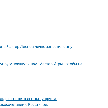
рный актер Леонов лично запретил сыну
упругу покинуть шоу "Мастер Игры", чтобы не
воде с состоятельным супругом.
косочетании с Кристиной.