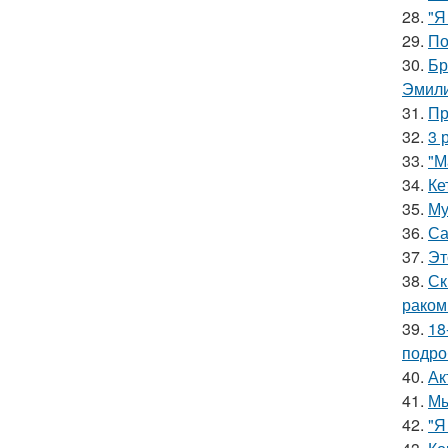
28.
"Я
29.
По
30.
Бр
Эмили
31.
Пр
32.
3 
33.
"М
34.
Ке
35.
Му
36.
Са
37.
Эт
38.
Ск
раком
39.
18
подро
40.
Ак
41.
Мы
42.
"Я