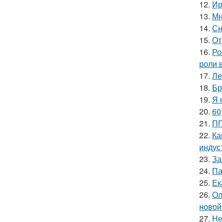
12.
Ир
13.
Мн
14.
Сн
15.
От
16.
Ро
роли 
17.
Ле
18.
Бр
19.
Я 
20.
60
21.
ПП
22.
Ка
индус
23.
За
24.
Па
25.
Ек
26.
Ол
новой
27.
Не