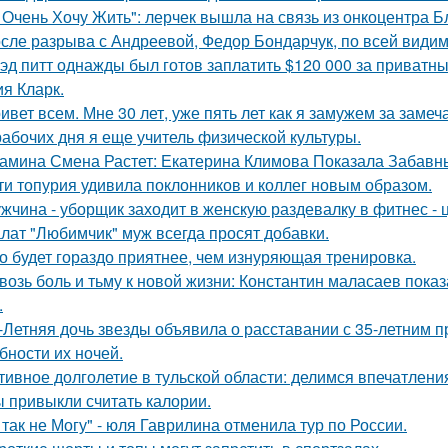
 Очень Хочу Жить": лерчек вышла на связь из онкоцентра Б
сле разрыва с Андреевой, Федор Бондарчук, по всей видим
эд питт однажды был готов заплатить $120 000 за приватн
я Кларк.
ивет всем. Мне 30 лет, уже пять лет как я замужем за заме
рабочих дня я еще учитель физической культуры.
амина Смена Растет: Екатерина Климова Показала Забавн
ти топурия удивила поклонников и коллег новым образом.
жчина - уборщик заходит в женскую раздевалку в фитнес - 
лат "Любимчик" муж всегда просят добавки.
о будет гораздо приятнее, чем изнуряющая тренировка.
возь боль и тьму к новой жизни: Константин маласаев показа
.
-Летняя дочь звезды объявила о расставании с 35-летним 
бности их ночей.
тивное долголетие в тульской области: делимся впечатлени
 привыкли считать калории.
 так не Могу" - юля Гаврилина отменила тур по России.