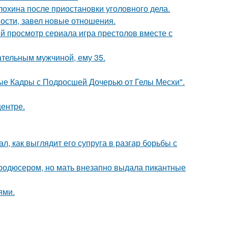
лохина после приостановки уголовного дела.
ости, завел новые отношения.
ый просмотр сериала игра престолов вместе с
чательным мужчиной, ему 35.
ые Кадры с Подросшей Дочерью от Гелы Месхи".
центре.
л, как выглядит его супруга в разгар борьбы с
продюсером, но мать внезапно выдала пикантные
ями.