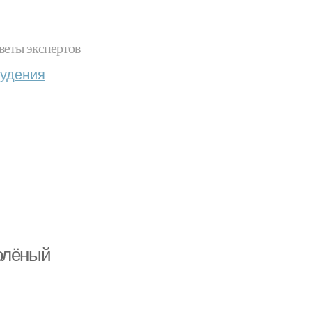
веты экспертов
худения
олёный