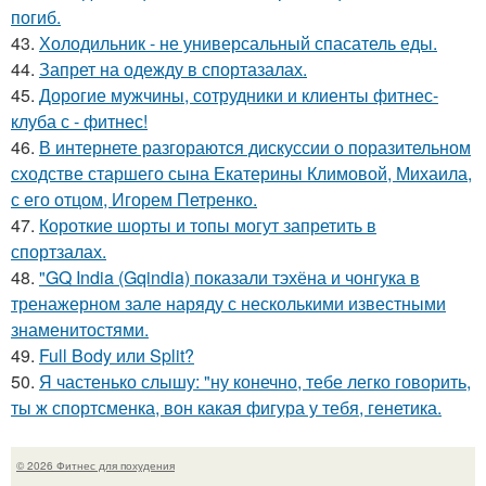
погиб.
43.
Холодильник - не универсальный спасатель еды.
44.
Запрет на одежду в спортазалах.
45.
Дорогие мужчины, сотрудники и клиенты фитнес-
клуба с - фитнес!
46.
В интернете разгораются дискуссии о поразительном
сходстве старшего сына Екатерины Климовой, Михаила,
с его отцом, Игорем Петренко.
47.
Короткие шорты и топы могут запретить в
спортзалах.
48.
"GQ India (Gqindia) показали тэхёна и чонгука в
тренажерном зале наряду с несколькими известными
знаменитостями.
49.
Full Body или Split?
50.
Я частенько слышу: "ну конечно, тебе легко говорить,
ты ж спортсменка, вон какая фигура у тебя, генетика.
© 2026 Фитнес для похудения