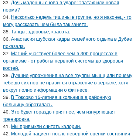
33.
Дочь мадонны снова в ударе: эпатаж или новая
норма?
34.
Несколько недель тишины в группе, но я наконец - то
могу рассказать чем была так занята.
35.
Танцы, здоровье, красота.
36.
Анастасия шубская кадры семейного отдыха в Дубае
показала.
37.
Магний участвует более чем в 300 процессах в
организме - от работы нервной системы до здоровья
костей.
38.
Лучшие упражнения на все группы мышц или почему
тебе до сих пор не нравится отражение в зеркале, хотя
вокруг полно информации о фитнесе.
39.
В Токсово 15-летняя школьница в районную
больницу обратилась.
40.
Это будет гораздо приятнее, чем изнуряющая
тренировка.
41.
Мы привыкли считать калории.
42.
Молодой пациент после неверной оценки состояния