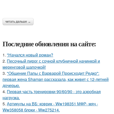
читать дальше →
Последние обновления на сайте:
1.
"Начался новый роман?
2.
Песочный пирог с сочной клубничной начинкой и
меренговой шапочкой!
3.
"Общение Папы с Варварой Происходит Редко":
первая жена Shaman рассказала, как живет с 12-летней
дочерью.
4.
Первая часть тренировки 90/60/90 - это аэробная
нагрузка.
5.
Артикулы на ВБ: коврик - Ww198351 МФР- мяч -
Ww358058 блоки - Ww275214.