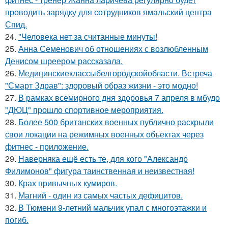
проводить зарядку для сотрудников ямальский центра
Спид.
24.
"Человека нет за считанные минуты!
25.
Анна Семенович об отношениях с возлюбленным
Денисом шреером рассказала.
26.
Медицинскиеклассыбелгородскойобласти. Встреча
"Смарт Здрав": здоровый образ жизни - это модно!
27.
В рамках всемирного дня здоровья 7 апреля в мбудо
"ДЮЦ" прошло спортивное мероприятия.
28.
Более 500 британских военных публично раскрыли
свои локации на режимных военных объектах через
фитнес - приложение.
29.
Наверняка ещё есть те, для кого "Александр
Филимонов" фигура таинственная и неизвестная!
30.
Крах привычных кумиров.
31.
Магний - один из самых частых дефицитов.
32.
В Тюмени 9-летний мальчик упал с многоэтажки и
погиб.