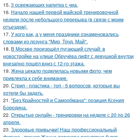
15.
3 освежающих напитка с чиа.
16.
Начало нашей первой майской тренировочной
недели после небольшого перерыва (в связи с моим
отъездом).
17.
У кого как, а у меня праздники ознаменовались
словами из лозунга "Мир, Труд, Май".
18.
В Москве произошёл пугающий случай: в
новостройке на улице Обручёва лифт с девушкой внутри
внезапно пошёл вниз с 12-го этажа.
19.
Жена цекало поделилась новыми фото, чем
привлекла к себе внимание.
20.
Стрип - пластика - топ - 5 вопросов, которые вы
хотели бы задать.
21.
"Без Крайностей и Самообмана": позиция Ксения
Бородина.
22.
Открытые онлайн - тренировки на неделе с 20 по 26
апреля.
23.
Здоровые привычки! Наш профессиональный
фитнес - тренер Жанна ларичева регулярно будет