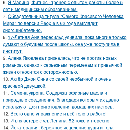
6.
Я Марина, фитнес - тренер с опытом работы более 5
лет и медицинским образованием.
7.
Обладательница титула "Самого Красивого Человека
Мира" по версии People в 62 года выглядит
сногсшибательно.
8.
17-Летняя Аня пересильд удивила: пока многие только
думают о будущем после школы, она уже поступила в
институт.
9.
Алена Яковлева призналась, что не против новых
романов, однако к серьезным переменам в привычной
жизни относится с осторожностью.
10.
Актёр Джон Сина со своей необычной и очень
красивой девушкой.
11.
Семена укропа. Содержат эфирные масла и
природные соединения, благодаря которым их давно
используют для приготовления домашних настоев.
12.
Всего одно упражнение и всё тело в работе!
13.
И в кластере с ул. Ленина, 52 тоже интересно.
14.
Йогатерапия: бережное исцеление души и тела.