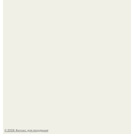
3 мифа о моей деятельности смехотерапевта.
Как накачать ягодицы и не угробить суставы.
© 2026 Фитнес для похудения