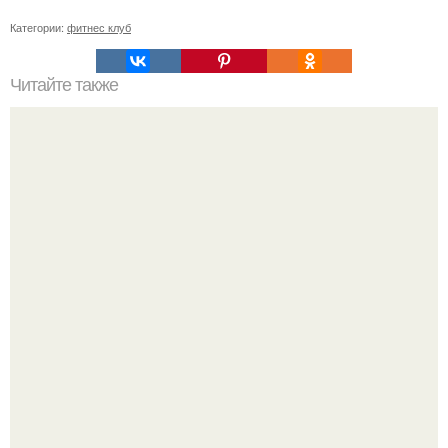
Категории:
фитнес клуб
Читайте также
Как заниматься с колесом для пресса для похудения.
Упражнения с гимнастическим колесом