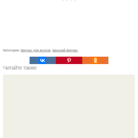
Категории:
фитнес для мозгов
,
женский фитнес
Читайте также
Упражнения для спины для лопаток. Упражнения для
Лопаток.