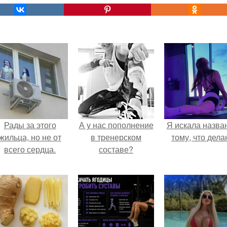
Рады за этого
А у нас пополнение
Я искала назва
жильца, но не от
в тренерском
тому, что дела
всего сердца.
составе?