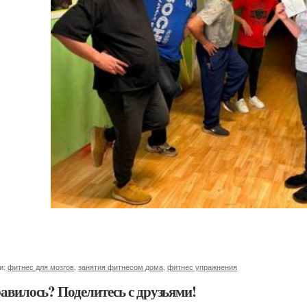
и:
фитнес для мозгов
,
занятия фитнесом дома
,
фитнес упражнения
авилось? Поделитесь с друзьями!