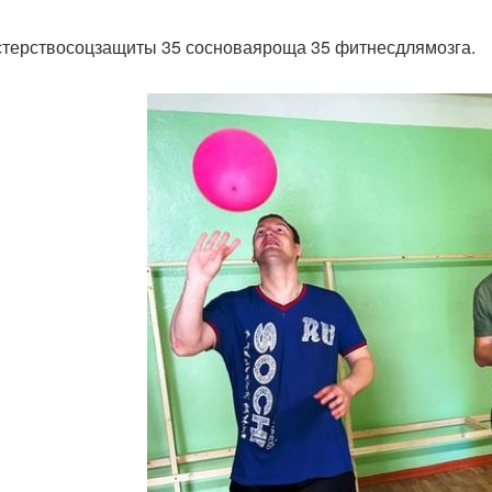
терствосоцзащиты 35 сосноваяроща 35 фитнесдлямозга.