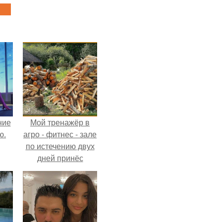
ние
Мой тренажёр в
ю.
агро - фитнес - зале
по истечению двух
дней принёс
ощутимый
результат.