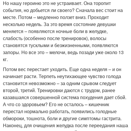
Но нашу героиню это не устраивает. Она торопит
события, но добьется ли своего? Сначала вес стоит на
месте. Потом – медленно ползет вниз. Проходит
несколько недель. За это время состояние девушки
меняется – появляются ночные боли в желудке,
слабость (особенно после тренировок), волосы
становятся тусклыми и безжизненными, появляются
запоры. Но все это – мелочи, ведь позади уже около 13
кг.
Потом вес перестает уходить. Еще одна неделя – и он
начинает расти. Терпеть неутихающее чувство голода
становится невозможно – за одним срывом следует
второй, третий. Тренировки даются с трудом, ранее
казавшаяся совершенной система похудения дает сбой.
А что со здоровьем? Его не осталось – кишечник
перестал нормально работать, появились голодные
обмороки, тошнота, боли и другие симптомы гастрита.
Наконец, для очищения желудка после переедания наша