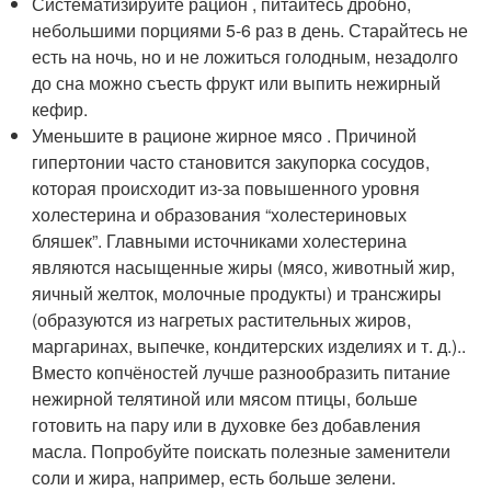
Систематизируйте рацион , питайтесь дробно,
небольшими порциями 5-6 раз в день. Старайтесь не
есть на ночь, но и не ложиться голодным, незадолго
до сна можно съесть фрукт или выпить нежирный
кефир.
Уменьшите в рационе жирное мясо . Причиной
гипертонии часто становится закупорка сосудов,
которая происходит из-за повышенного уровня
холестерина и образования “холестериновых
бляшек”. Главными источниками холестерина
являются насыщенные жиры (мясо, животный жир,
яичный желток, молочные продукты) и трансжиры
(образуются из нагретых растительных жиров,
маргаринах, выпечке, кондитерских изделиях и т. д.)..
Вместо копчёностей лучше разнообразить питание
нежирной телятиной или мясом птицы, больше
готовить на пару или в духовке без добавления
масла. Попробуйте поискать полезные заменители
соли и жира, например, есть больше зелени.