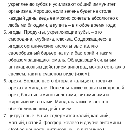
укреплению зубов и усиливают общий иммунитет
организма. Хорошо, если зелень будет на столе
каждый день, ведь ее можно сочетать абсолютно с
любыми блюдами, а купить – в любое время года;
ягоды. Продукты, укрепляющие зубы, – это
смородина, клубника, клюква. Содержащиеся в
ягодах органические кислоты выставляют
своеобразный барьер на пути бактерий и таким
образом защищают эмаль. Обладающий сильным
антикариозным действием виноград можно есть как в
свежем, так и в сушеном виде (изюм);
орехи. Больше всего фтора и кальция в грецких
орехах и миндале. Полезны также кешью и кедровый
орех, богатые аминокислотами, витаминами и
жирными кислотами. Миндаль также известен
обезболивающим действием;
цитрусовые. В них содержится калий, кальций,
магний, натрий, фосфор, железо и другие витамины.
Особая ценность цитрусовых – в витамине С,