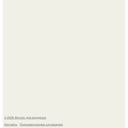
Сергей соседов показал свою скромную дачу - и удивил
поклонников.
Не зря её попу считают лучшей в мире.
© 2026 Фитнес для похудения
Контакты
Пользовательское соглашение