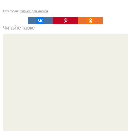
Категории:
фитнес для мозгов
Читайте также
Очень советую почитать!