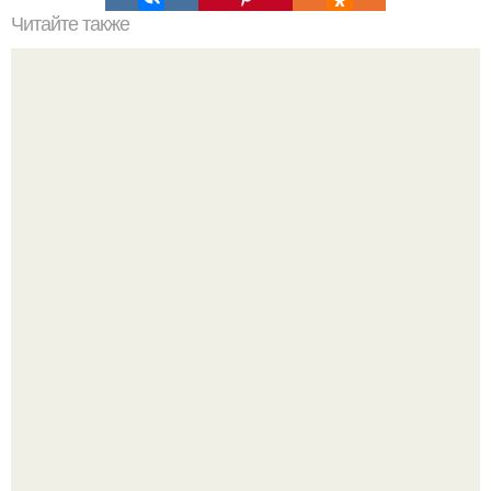
Читайте также
Мало ем, а живот растет. Причины роста живота
"Начался новый роман?