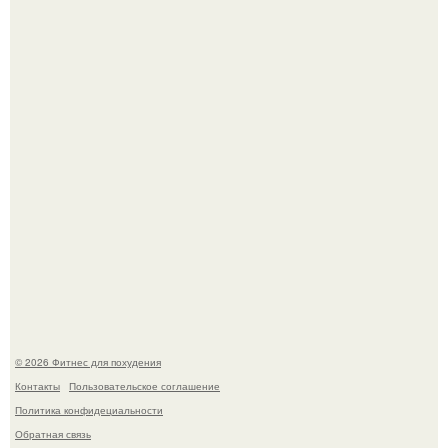
Имбирь - это не только ароматная специя, но и отличный
ингредиент для полезных напитков и блюд.
Сергей соседов показал свою скромную дачу - и удивил
поклонников.
© 2026 Фитнес для похудения
Контакты
Пользовательское соглашение
Политика конфидециальности
Обратная связь