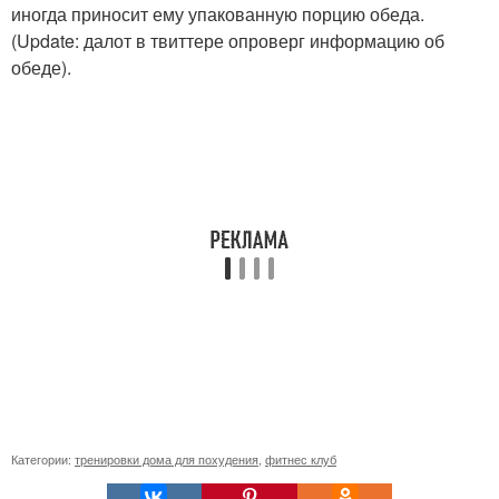
иногда приносит ему упакованную порцию обеда.
(Update: далот в твиттере опроверг информацию об
обеде).
Категории:
тренировки дома для похудения
,
фитнес клуб