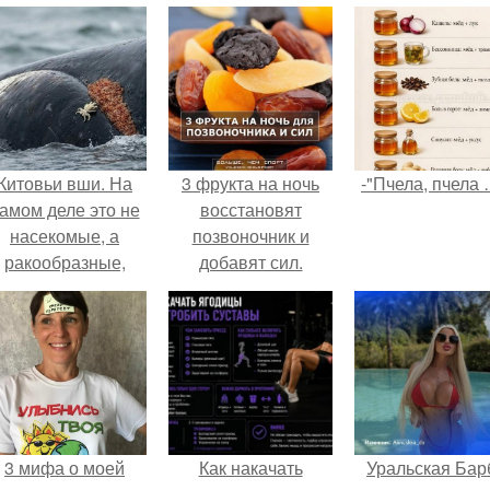
Китовьи вши. На
3 фрукта на ночь
-"Пчела, пчела 
амом деле это не
восстановят
насекомые, а
позвоночник и
ракообразные,
добавят сил.
относящиеся к
бокоплавам.
3 мифа о моей
Как накачать
Уральская Бар