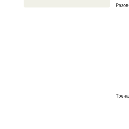
Разово
Трена