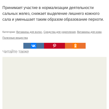
Принимает участие в нормализации деятельности
сальных желез, снижает выделение лишнего кожного
сала и уменьшает таким образом образование перхоти.
Категории:
Витамины для волос
,
Средства для укрепления
,
Витамины для кожи
,
Полезные вещества
Читайте также
Сколько раз нужно делать планку, чтобы похудеть.
Сколько раз в день делать планку —, чтобы был
результат для похудения