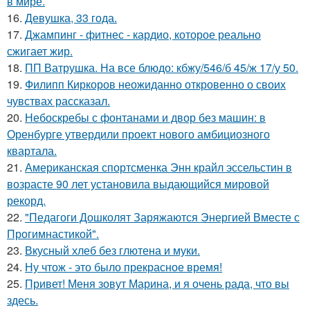
в мире.
16.
Девушка, 33 года.
17.
Джампинг - фитнес - кардио, которое реально
сжигает жир.
18.
ПП Ватрушка. На все блюдо: кбжу/546/б 45/ж 17/у 50.
19.
Филипп Киркоров неожиданно откровенно о своих
чувствах рассказал.
20.
Небоскребы с фонтанами и двор без машин: в
Оренбурге утвердили проект нового амбициозного
квартала.
21.
Американская спортсменка Энн крайл эссельстин в
возрасте 90 лет установила выдающийся мировой
рекорд.
22.
"Педагоги Дошколят Заряжаются Энергией Вместе с
Прогимнастикой".
23.
Вкусный хлеб без глютена и муки.
24.
Ну чтож - это было прекрасное время!
25.
Привет! Меня зовут Марина, и я очень рада, что вы
здесь.