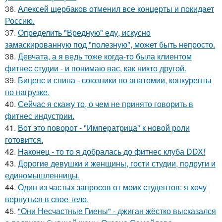
36.
Алексей щербаков отменил все концерты и покидает
Россию.
37.
Определить "Вредную" еду, искусно
замаскированную под "полезную", может быть непросто.
38.
Девчата, а я ведь тоже когда-то была клиентом
фитнес студии - и понимаю вас, как никто другой.
39.
Бицепс и спина - союзники по анатомии, конкуренты
по нагрузке.
40.
Сейчас я скажу то, о чем не принято говорить в
фитнес индустрии.
41.
Вот это поворот - "Императрица" к новой роли
готовится.
42.
Наконец - то то я добралась до фитнес клуба DDX!
43.
Дорогие девушки и женщины, гости студии, подруги и
единомышленницы.
44.
Один из частых запросов от моих студентов: я хочу
вернуться в свое тело.
45.
"Они Несчастные Гиены" - джиган жёстко высказался