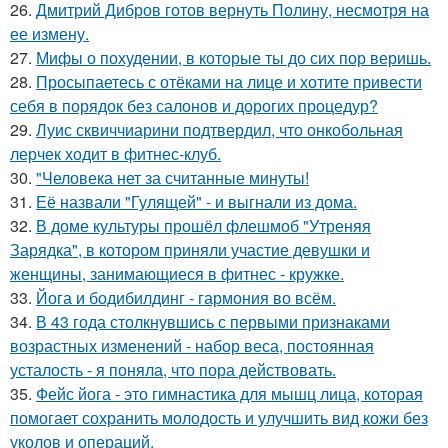
26.
Дмитрий Дибров готов вернуть Полину, несмотря на
ее измену.
27.
Мифы о похудении, в которые ты до сих пор веришь.
28.
Просыпаетесь с отёками на лице и хотите привести
себя в порядок без салонов и дорогих процедур?
29.
Луис сквиччиарини подтвердил, что онкобольная
лерчек ходит в фитнес-клуб.
30.
"Человека нет за считанные минуты!
31.
Её назвали "Гулящей" - и выгнали из дома.
32.
В доме культуры прошёл флешмоб "Утреняя
Зарядка", в котором приняли участие девушки и
женщины, занимающиеся в фитнес - кружке.
33.
Йога и бодибилдинг - гармония во всём.
34.
В 43 года столкнувшись с первыми признаками
возрастных изменений - набор веса, постоянная
усталость - я поняла, что пора действовать.
35.
Фейс йога - это гимнастика для мышц лица, которая
помогает сохранить молодость и улучшить вид кожи без
уколов и операций.