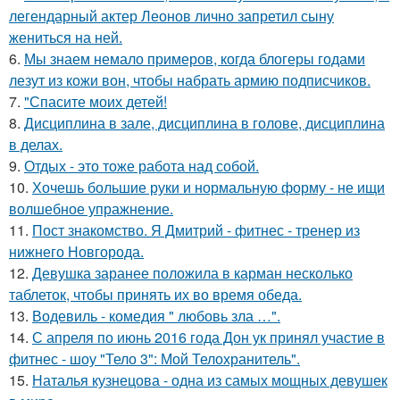
легендарный актер Леонов лично запретил сыну
жениться на ней.
6.
Мы знаем немало примеров, когда блогеры годами
лезут из кожи вон, чтобы набрать армию подписчиков.
7.
"Спасите моих детей!
8.
Дисциплина в зале, дисциплина в голове, дисциплина
в делах.
9.
Отдых - это тоже работа над собой.
10.
Хочешь большие руки и нормальную форму - не ищи
волшебное упражнение.
11.
Пост знакомство. Я Дмитрий - фитнес - тренер из
нижнего Новгорода.
12.
Девушка заранее положила в карман несколько
таблеток, чтобы принять их во время обеда.
13.
Водевиль - комедия " любовь зла …".
14.
С апреля по июнь 2016 года Дон ук принял участие в
фитнес - шоу "Тело 3": Мой Телохранитель".
15.
Наталья кузнецова - одна из самых мощных девушек