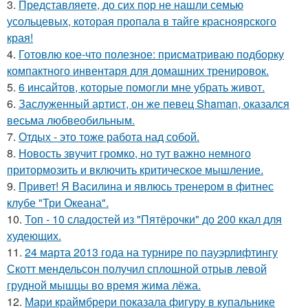
3.
Представляете, до сих пор не нашли семью
усольцевых, которая пропала в тайге красноярского
края!
4.
Готовлю кое-что полезное: присматриваю подборку
компактного инвентаря для домашних тренировок.
5.
6 инсайтов, которые помогли мне убрать живот.
6.
Заслуженный артист, он же певец Shaman, оказался
весьма любвеобильным.
7.
Отдых - это тоже работа над собой.
8.
Новость звучит громко, но тут важно немного
притормозить и включить критическое мышление.
9.
Привет! Я Василина и явлюсь тренером в фитнес
клубе "Три Океана".
10.
Топ - 10 сладостей из "Пятёрочки" до 200 ккал для
худеющих.
11.
24 марта 2013 года на турнире по пауэрлифтингу
Скотт мендельсон получил сплошной отрыв левой
грудной мышцы во время жима лёжа.
12.
Мари краймбрери показала фигуру в купальнике