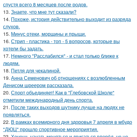
спустя всего 8 месяцев после родов.
13.
Знаете, что мне тут сказали?
14.
Похоже, история действительно выходит из разряда
слухов.
15.
Минус отеки, морщины и прыщи.
16.
Стрип - пластика - топ - 5 вопросов, которые вы
хотели бы задать.
17.
Немного "Расслабился" - и стал только ближе к
людям.
18.
Петля для чекалиной.
19.
Анна Семенович об отношениях с возлюбленным
Денисом шреером рассказала.
20.
Спорт объединяет! Как в "Глебовской Школе"
отметили международный день спорта.
21.
После таких выходов шутнику лучше на людях не
появляться.
22.
В рамках всемирного дня здоровья 7 апреля в мбудо
"ДЮЦ" прошло спортивное мероприятия.
23.
Хочешь начать меняться и двигаться вперёд, но не