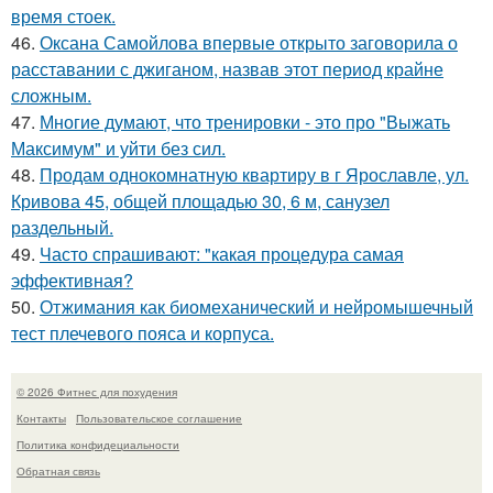
время стоек.
46.
Оксана Самойлова впервые открыто заговорила о
расставании с джиганом, назвав этот период крайне
сложным.
47.
Многие думают, что тренировки - это про "Выжать
Максимум" и уйти без сил.
48.
Продам однокомнатную квартиру в г Ярославле, ул.
Кривова 45, общей площадью 30, 6 м, санузел
раздельный.
49.
Часто спрашивают: "какая процедура самая
эффективная?
50.
Отжимания как биомеханический и нейромышечный
тест плечевого пояса и корпуса.
© 2026 Фитнес для похудения
Контакты
Пользовательское соглашение
Политика конфидециальности
Обратная связь