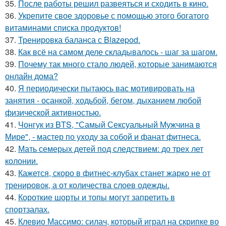
35.
После работы решил развеяться и сходить в кино.
36.
Укрепите свое здоровье с помощью этого богатого
витаминами списка продуктов!
37.
Тренировка баланса с Blazepod.
38.
Как всё на самом деле складывалось - шаг за шагом.
39.
Почему так много стало людей, которые занимаются
онлайн дома?
40.
Я периодически пытаюсь вас мотивировать на
занятия - осанкой, ходьбой, бегом, дыханием любой
физической активностью.
41.
Чонгук из BTS, "Самый Сексуальный Мужчина в
Мире", - мастер по уходу за собой и фанат фитнеса.
42.
Мать семерых детей под следствием: до трех лет
колонии.
43.
Кажется, скоро в фитнес-клубах станет жарко не от
тренировок, а от количества слоев одежды.
44.
Короткие шорты и топы могут запретить в
спортзалах.
45.
Клевио Массимо: силач, который играл на скрипке во