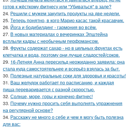
готов к жёсткому фитнесу или "Убиваться" в зале?
24.
Решили с мужем закупить продукты на две недели.
25.
Теперь понятно, в кого Марио касас такой красавчик.
26.
Йога и бодибилдинг - гармония во всём.
27.
В новых материалах о вечеринках Эпштейна
всплыли кадры с необычным перфомансом.
28.
Фрукты содержат сахар - но в цельных фруктах есть
клетчатка и вода, поэтому они лучше сладостей/соков.
29.
16-Летняя Анна пересильд неожиданно заявила: она
стала куда самостоятельнее и всерьёз взялась за быт.
30.
Полезные натуральные соки для здоровья и красоты!
31.
Ваш желудок работает по расписанию, и каждая
пища переваривается с разной скоростью.
32.
Солнце, море, горы и конечно фитнес!
33.
Почему нужно просить себя выполнять упражнения
на регулярной основе?
34.
Расскажу не много о себе и чем я могу быть полезна
для вас: