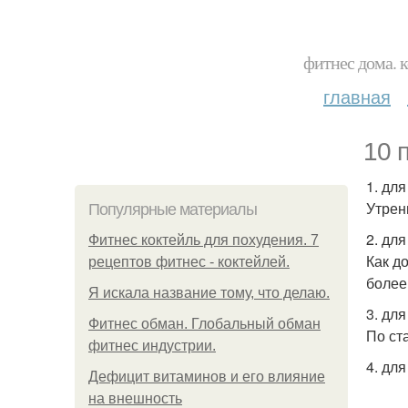
фитнес дома. 
главная
10 
1. для
Утрен
Популярные материалы
2. дл
Фитнес коктейль для похудения. 7
Как д
рецептов фитнес - коктейлей.
более
Я искала название тому, что делаю.
3. дл
Фитнес обман. Глобальный обман
По ст
фитнес индустрии.
4. дл
Дефицит витаминов и его влияние
на внешность