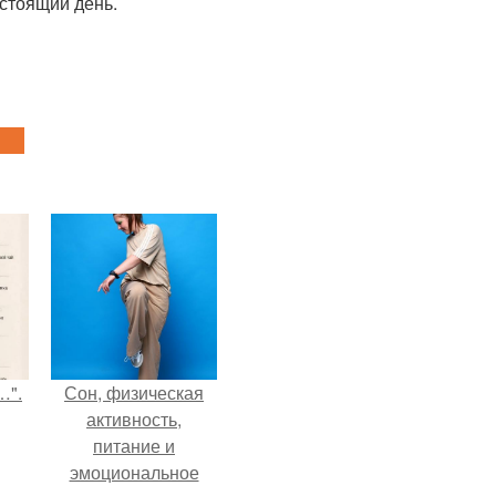
дстоящий день.
…".
Сон, физическая
активность,
питание и
эмоциональное