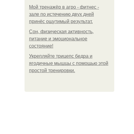
Мой тренажёр в агро - фитнес -
зале по истечению двух дней
принёс ощутимый результат.
Сон, физическая активность,
питание и эмоциональное
состояние!
Укрепляйте трицепс бедра и
ягодичные мышцы с помощью этой
простой тренировки.