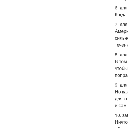
6. для
Когда
7. дл
Амери
сильн
течен
8. для
В том
чтобы
попра
9. для
Но ка
для с
и сам
10. з
Ничто