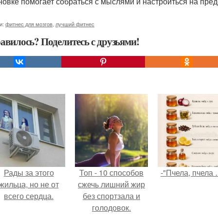
новке помогает собраться с мыслями и настроиться на пре
и:
фитнес для мозгов
,
лучший фитнес
авилось? Поделитесь с друзьями!
Рады за этого
Топ - 10 способов
-"Пчела, пчела 
жильца, но не от
сжечь лишний жир
всего сердца.
без спортзала и
голодовок.