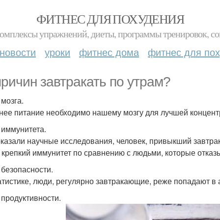
ФИТНЕС ДЛЯ ПОХУДЕНИЯ
комплексы упражнений, диеты, программы тренировок, со
новости
уроки
фитнес дома
фитнес для по
причин завтракать по утрам?
 мозга.
нее питание необходимо нашему мозгу для лучшей концен
я иммунитета.
оказали научные исследования, человек, привыкший завтра
 крепкий иммунитет по сравнению с людьми, которые отказ
я безопасности.
атистике, люди, регулярно завтракающие, реже попадают в
я продуктивности.