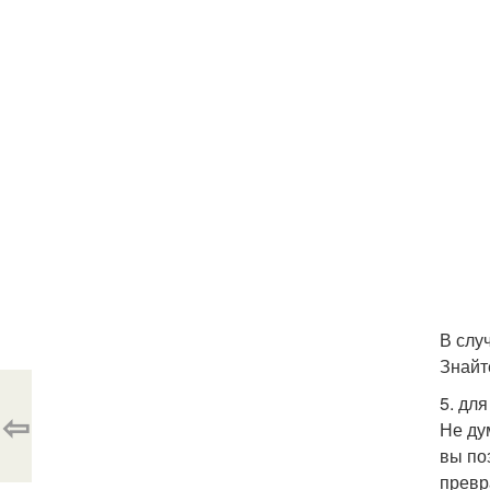
В слу
Знайт
5. дл
⇦
Не ду
вы по
превр