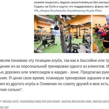
совсем понимаю эту позицию клуба, так как в бассейне или 
ение из-за персональной тренировки одного из клиентов. И 
ых дорожех или элипсоидов в кардио - зоне. Предлагаю руко
ния. Я ценю свое время, планирую тренировки заранее и мн
ел из другого клуба в Олимпию по совету друзей и мне есть
пия сильно".
и:
фитнес клуб
,
тренировки дома для похудения
,
занятия фитнесом дома
,
фитнес инст
нес зал