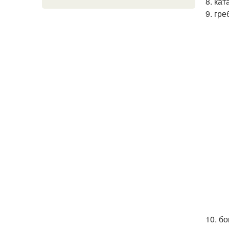
8. кат
9. гре
10. б