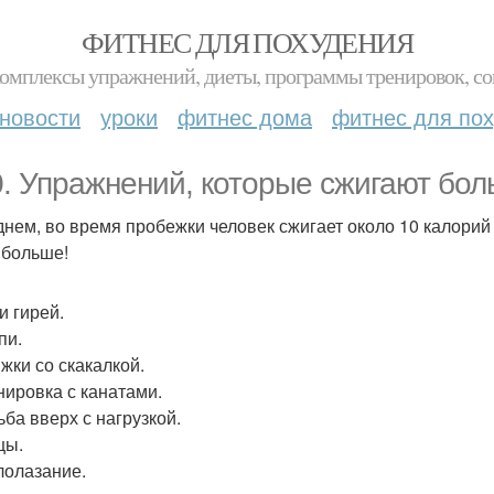
ФИТНЕС ДЛЯ ПОХУДЕНИЯ
комплексы упражнений, диеты, программы тренировок, со
новости
уроки
фитнес дома
фитнес для по
0. Упражнений, которые сжигают бол
днем, во время пробежки человек сжигает около 10 калори
 больше!
и гирей.
пи.
ыжки со скакалкой.
енировка с канатами.
ьба вверх с нагрузкой.
цы.
алолазание.