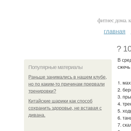
фитнес дома. 
главная
? 1
В сре
сжечь
Популярные материалы
Раньше занимались в нашем клубе,
1. мах
но по каким-то причинам прервали
2. бер
тренировки?
3. пр
Китайские шарики как способ
4. тр
сохранить здоровье, не вставая с
5. ход
дивана.
6. тан
7. ск