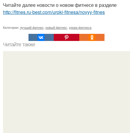
Читайте далее новости о новом фитнесе в разделе
http://fitnes.ru-best.com/uroki-fitnesa/novyy-fitnes
Категории:
лучший фитнес
,
новый фитнес
,
уроки фитнеса
Читайте также
Мы улучшаем память.