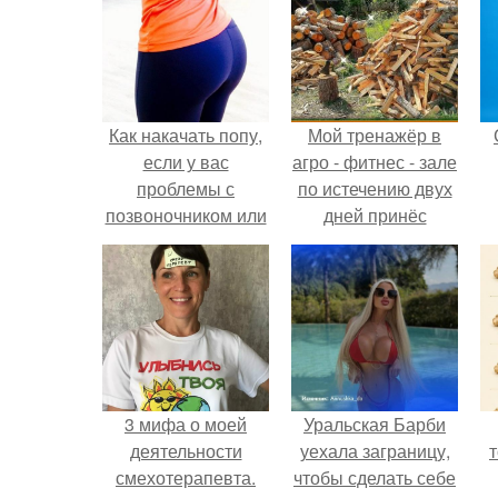
Как накачать попу,
Мой тренажёр в
если у вас
агро - фитнес - зале
проблемы с
по истечению двух
позвоночником или
дней принёс
тренировки попы
ощутимый
без осевой
результат.
нагрузки.
3 мифа о моей
Уральская Барби
деятельности
уехала заграницу,
смехотерапевта.
чтобы сделать себе