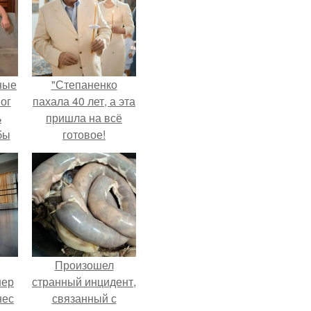
ные
"Степаненко
мог
пахала 40 лет, а эта
ь
пришла на всё
бы
готовое!
ало
ля
в
ах.
Произошел
нер
странный инцидент,
нес
связанный с