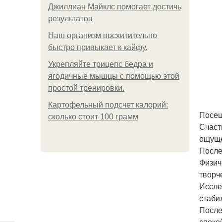
Джиллиан Майклс помогает достичь
результатов
Наш организм восхитительно
быстро привыкает к кайфу.
Укрепляйте трицепс бедра и
ягодичные мышцы с помощью этой
простой тренировки.
Картофельный подсчет калорий:
Посещ
сколько стоит 100 грамм
Счаст
ощуще
После
Физич
творч
Иссле
стаби
После
споко