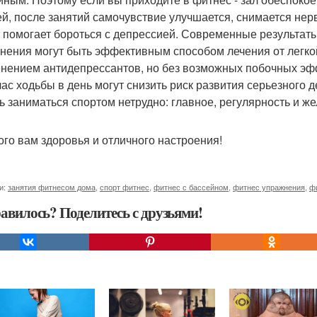
й, после занятий самочувствие улучшается, снимается не
 помогает бороться с депрессией. Современные результат
нения могут быть эффективным способом лечения от легко
нением антидепрессантов, но без возможных побочных эффе
час ходьбы в день могут снизить риск развития серьезного 
ь заниматься спортом нетрудно: главное, регулярность и жел
ого вам здоровья и отличного настроения!
и:
занятия фитнесом дома
,
спорт фитнес
,
фитнес с бассейном
,
фитнес упражнения
,
ф
авилось? Поделитесь с друзьями!