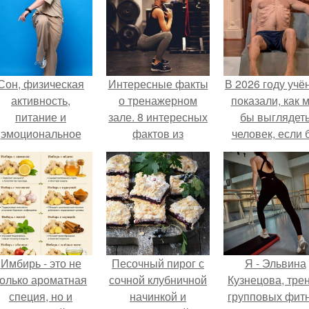
Сон, физическая
Интересные факты
В 2026 году учё
активность,
о тренажерном
показали, как 
питание и
зале. 8 интересных
бы выглядет
эмоциональное
фактов из
человек, если 
состояние!
тренажерного зала.
его тело
эволюциониров
специально д
выживания 
автокатастpoф
Имбирь - это не
Песочный пирог с
Я - Эльвина
только ароматная
сочной клубничной
Кузнецова, тре
специя, но и
начинкой и
групповых фит