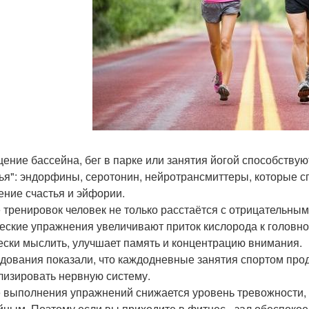
ение бассейна, бег в парке или занятия йогой способствую
ья": эндорфины, серотонин, нейротрансмиттеры, которые 
ние счастья и эйфории.
 тренировок человек не только расстаётся с отрицательны
еские упражнения увеличивают приток кислорода к головном
ески мыслить, улучшает память и концентрацию внимания.
дования показали, что каждодневные занятия спортом про
лизировать нервную систему.
 выполнения упражнений снижается уровень тревожности, и
йным. Поэтому если вы приходите в фитнес - зал обеспоко