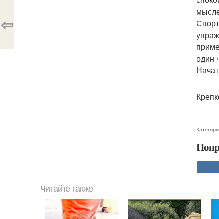
мысле
⇦
Спорт
упраж
приме
один 
Начат
Крепк
Категори
Понр
Читайте также