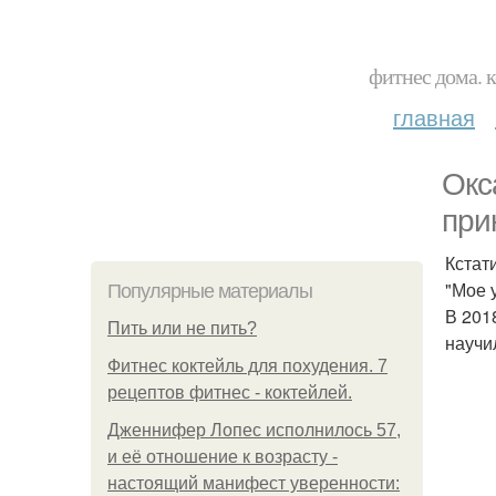
фитнес дома. 
главная
Окс
при
Кстати
"Мое 
Популярные материалы
В 201
Пить или не пить?
научи
Фитнес коктейль для похудения. 7
рецептов фитнес - коктейлей.
Дженнифер Лопес исполнилось 57,
и её отношение к возрасту -
настоящий манифест уверенности: