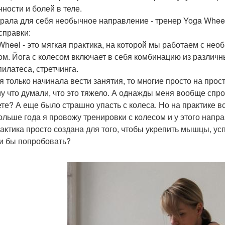
нности и болей в теле.
рала для себя необычное направление - тренер Yoga Wheel,
справки:
Wheel - это мягкая практика, на которой мы работаем с не
ом. Йога с колесом включает в себя комбинацию из различн
пилатеса, стретчинга.
 я только начинала вести занятия, то многие просто на прос
у что думали, что это тяжело. А однажды меня вообще спро
ете? А еще было страшно упасть с колеса. Но на практике вс
ольше года я провожу тренировки с колесом и у этого напр
рактика просто создана для того, чтобы укрепить мышцы, усп
и бы попробовать?