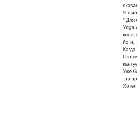
скова
Я выб
* Для 
Yoga 
колес
йоги, 
Когда
Потом
канту
Уже б
эта п
Хотел