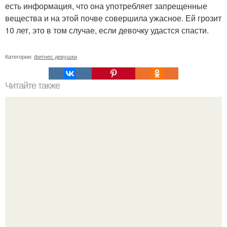
есть информация, что она употребляет запрещенные
вещества и на этой почве совершила ужасное. Ей грозит
10 лет, это в том случае, если девочку удастся спасти.
Категории:
фитнес девушки
Читайте также
Как накачать попу, если у вас проблемы с
позвоночником или тренировки попы без осевой
нагрузки.