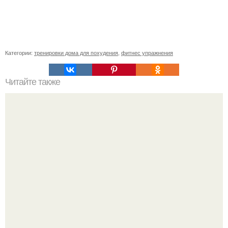
Категории:
тренировки дома для похудения
,
фитнес упражнения
Читайте также
Куриное Филе с шампиньонами в соусе для ПП- ужина.