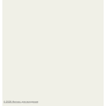
В 2026 году учёные показали, как мог бы выглядеть
человек, если бы его тело эволюционировало
специально для выживания в автокатастpoфах.
"Степаненко пахала 40 лет, а эта пришла на всё готовое!
© 2026 Фитнес для похудения