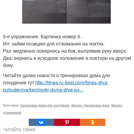
5-е упражнение. Картинка номер 5 .
Ип: займи позицию для отжимания на локтях.
Раз: медленно повернись на бок, выпрямив руку вверх.
Два: вернись в исходное положение и повтори на другом
боку.
Читайте далее новости о тренировках дома для
похудения тут
http://fitnes.ru-best.com/fitnes-dlya-
pohudeniya/trenirovki-doma-dlya-po...
Категории:
тренировки дома для похудения
,
фитнес тренировка дома
,
фитнес
упражнения
Читайте также