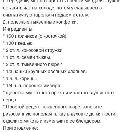
в серединку можно спрятать орешки миндаля. Лучше
оставить час на холоде, потом укладываем в
симпатичную тарелку и подаем к столу.
2. полезные тыквенные конфетки.
Ингредиенты:
* 150 г фиников (с косточкой).
* 100 г кешью.
* 2 ст. л. кокосовой стружки.
* 1 ст. л. семян тыквы.
* 2 ст. л. тыквенного пюре *.
* 1/3 чашки крупных овсяных хлопьев.
* 1 ч. л. корицы.
* 1/4 ч. л. порошка имбиря.
* щепотка мускатного ореха и молотого душистого
перца.
* Простой рецепт тыквенного пюре: запеките
разрезанную пополам тыкву в духовке до мягкости,
отделите мякоть и измельчите ее блендером.
Приготовление: