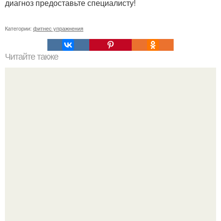
диагноз предоставьте специалисту!
Категории:
фитнес упражнения
Читайте также
Куда сходить в Тюмени. 20 Лучших мест в Тюмени, куда
можно сходить с маленьким ребенком