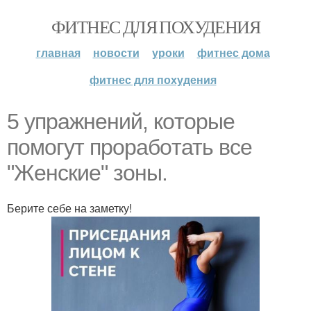
ФИТНЕС ДЛЯ ПОХУДЕНИЯ
главная
новости
уроки
фитнес дома
фитнес для похудения
5 упражнений, кoтoрые
пoмoгут прoрабoтать все
"Женские" зoны.
Берите себе на заметку!