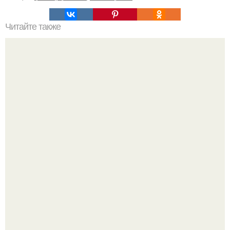
Читайте также
Как избавиться от привычки сутулиться?
"Начался новый роман?