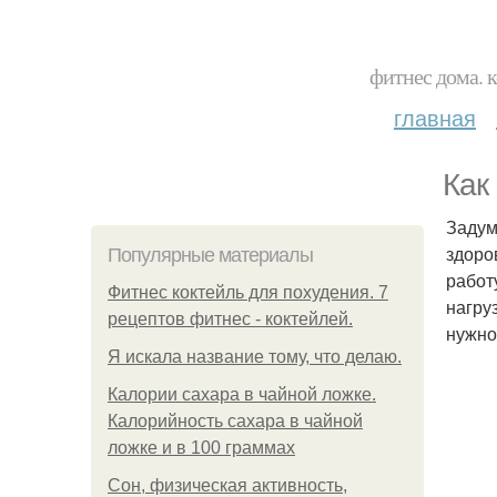
фитнес дома. 
главная
Как
Задум
здоро
Популярные материалы
работ
Фитнес коктейль для похудения. 7
нагру
рецептов фитнес - коктейлей.
нужно
Я искала название тому, что делаю.
Калории сахара в чайной ложке.
Калорийность сахара в чайной
ложке и в 100 граммах
Сон, физическая активность,