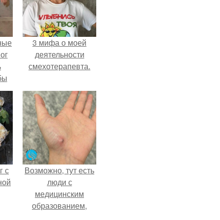
ные
3 мифа о моей
мог
деятельности
ь
смехотерапевта.
бы
ало
ля
в
ах.
г с
Возможно, тут есть
ной
люди с
медицинским
образованием,
подскажите, что