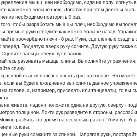
я укрепления мышц шеи необходимо, сидя на полу, согнуть в
ите как можно больше шею, Лопатки при этом должны быть 
нение необходимо повторить 6 раз.
я того чтобы разработать мышцы плеч, необходимо выполн
ны прямые руки отводите как можно больше назад. Упражне
майте поочерёдно плечи - 8 раз. Руки, сцепленные сзади в
с вперёд. Поднятую вверх руку согните. Другую руку также со
. Сцепите пальцы обеих рук в замок.
арайтесь развивать мышцы спины. Выполняйте упражнения, 
айте спину.
я красивой осанки полезно носить груз на голове. Это может
е, если вы будете ежедневно выполнять данное упражнение,
й на голове, а, например, приседать или танцевать), то вы
ости.
жа на животе, ладони положите одна на другую, сверху - под
метров толщиной. Локти рук разведите в стороны, расслабьт
 Можно разбить это время на несколько раз по 10 минут. У
ение головы.
ущенные руки сомкните за спиной. Напрягая руки, постарайт