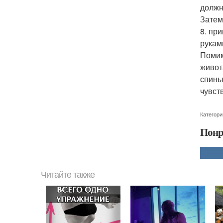
должн
Затем
8. пр
рукам
Помим
живот
спины
чувст
Категори
Понр
Читайте также