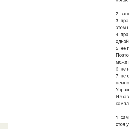
2. за
3. пр
этом 
4. пр
одной
5. не
Поэто
может
6. не
7. не
немно
Упраж
Избав
компле
1. са
стоя у