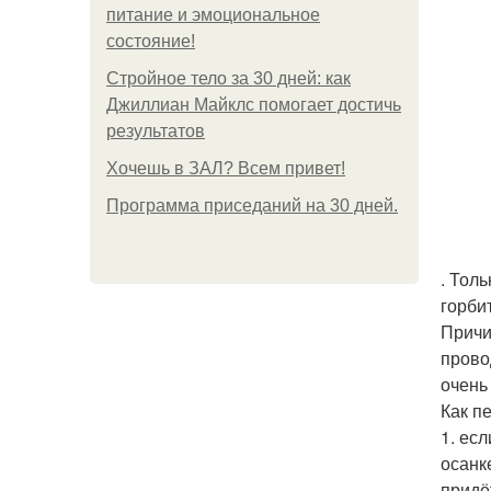
питание и эмоциональное
состояние!
Стройное тело за 30 дней: как
Джиллиан Майклс помогает достичь
результатов
Хочешь в ЗАЛ? Всем привет!
Программа приседаний на 30 дней.
. Тол
горби
Причи
прово
очень 
Как п
1. ес
осанк
придё