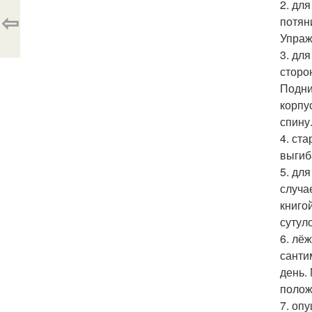
2. дл
⇦
потян
Упраж
3. дл
сторо
Подни
корпу
спину
4. ст
выгиб
5. дл
случа
книго
сутул
6. лё
санти
день.
полож
7. оп