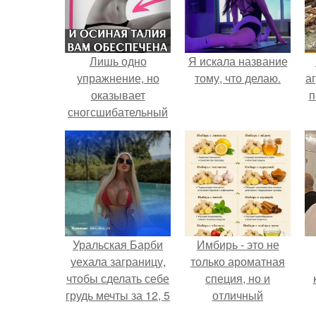
Лишь одно
Я искала название
упражнение, но
тому, что делаю.
аг
оказывает
п
сногсшибательный
эффект: "Осиная"
талия и плоский
живот - при этом
огромная польза
для здоровья!
Уральская Барби
Имбирь - это не
уехала заграницу,
только ароматная
чтобы сделать себе
специя, но и
грудь мечты за 12, 5
отличный
тыс.
ингредиент для