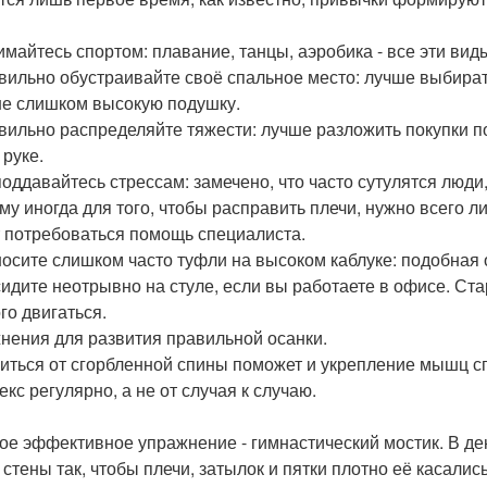
нимайтесь спортом: плавание, танцы, аэробика - все эти ви
авильно обустраивайте своё спальное место: лучше выбират
не слишком высокую подушку.
авильно распределяйте тяжести: лучше разложить покупки п
 руке.
 поддавайтесь стрессам: замечено, что часто сутулятся л
му иногда для того, чтобы расправить плечи, нужно всего ли
 потребоваться помощь специалиста.
 носите слишком часто туфли на высоком каблуке: подобная
 сидите неотрывно на стуле, если вы работаете в офисе. Ст
го двигаться.
нения для развития правильной осанки.
иться от сгорбленной спины поможет и укрепление мышц спи
кс регулярно, а не от случая к случаю.
мое эффективное упражнение - гимнастический мостик. В де
 стены так, чтобы плечи, затылок и пятки плотно её касались