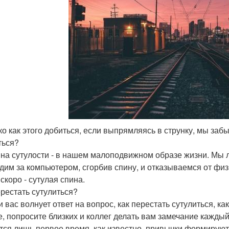
ько как этого добиться, если выпрямляясь в струнку, мы за
ться?
на сутулости - в нашем малоподвижном образе жизни. Мы 
дим за компьютером, сгорбив спину, и отказываемся от физ
скоро - сутулая спина.
ерестать сутулиться?
ли вас волнует ответ на вопрос, как перестать сутулиться, 
е, попросите близких и коллег делать вам замечание каждый 
тся лишь первое время, как известно, привычки формируютс