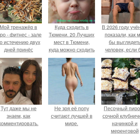
Мой тренажёр в
Куда сходить в
В 2026 году учё
ро - фитнес - зале
Тюмени. 20 Лучших
показали, как 
о истечению двух
мест в Тюмени,
бы выглядет
дней принёс
куда можно сходить
человек, если 
ощутимый
с маленьким
его тело
результат.
ребенком
эволюциониров
специально д
выживания 
автокатастpoф
Тут даже мы не
Не зря её попу
Песочный пиро
знаем, как
считают лучшей в
сочной клубнич
комментировать.
мире.
начинкой и
меренговой
шапочкой!