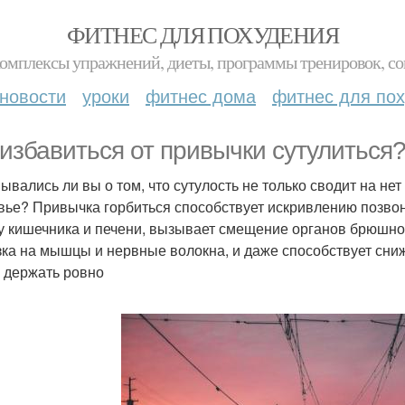
ФИТНЕС ДЛЯ ПОХУДЕНИЯ
комплексы упражнений, диеты, программы тренировок, со
новости
уроки
фитнес дома
фитнес для по
 избавиться от привычки сутулиться
ывались ли вы о том, что сутулость не только сводит на не
вье? Привычка горбиться способствует искривлению позвон
у кишечника и печени, вызывает смещение органов брюшной
зка на мышцы и нервные волокна, и даже способствует сни
 держать ровно