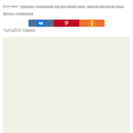
Категории:
комплекс упражнений для похудения дома
,
занятия фитнесом дома
,
фитнес упражнения
Читайте также
Как накачать попу, если у вас проблемы с
позвоночником или тренировки попы без осевой
нагрузки.