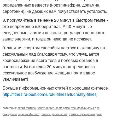
определенных веществ (норэпинефрин, допамин,
серотонин), не дающих нам почувствовать усталость.
8. прогуляйтесь в течение 20 минут в быстром темпе -
это непременно взбодрит вас. А 40-минутные
ежедневные занятия позволят регулярно пополнять
запас энергии, и тогда он никогда не иссякнет.
9. занятия спортом способны настроить женщину на
сексуальный лад благодаря тому, что улучшается
кровоснабжение всего тела и половых органов в
частности. Всего одна 20-минутная тренировка
сексуальное возбуждение женщин почти вдвое
увеличивает!
Больше информационных статей о хорошем фитнесе
http://fitnes.ru-best.com/uroki-fitnesa/luchshiy-fitnes
Категории:
спорт фитнес
,
занятия фитнесом дома
,
тренировки дома для
похудения
,
лучший фитнес
,
фитнес упражнения
,
фитнес тренировка дома