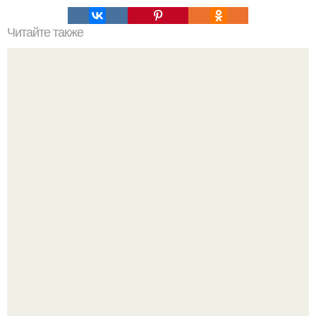
Читайте также
Интересно производители наушников уже готовятся к
выходу Iphone 7 без 3, 5-мм аудиоразъема.
На излучине реки десны в зоне отдыха "Заречье"