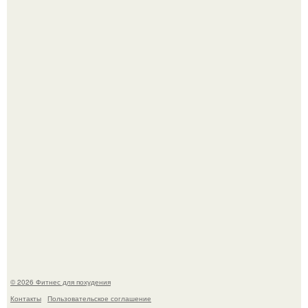
Хочешь в ЗАЛ? Всем привет!
Одноклассники решили жестоко разыграть парня - и всё
пошло не по плану.
© 2026 Фитнес для похудения
Контакты
Пользовательское соглашение