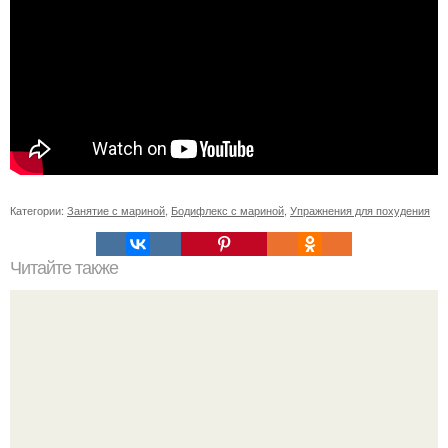
Категории:
Занятие с мариной
,
Бодифлекс с мариной
,
Упражнения для похудения
Читайте также