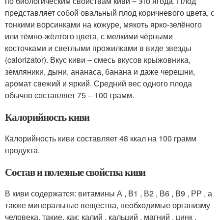
по биологическим свойствам киви – это ягода. Плод
представляет собой овальный плод коричневого цвета, с
тонкими ворсинками на кожуре, мякоть ярко-зелёного
или тёмно-жёлтого цвета, с мелкими чёрными
косточками и светлыми прожилками в виде звезды
(calorizator). Вкус киви – смесь вкусов крыжовника,
земляники, дыни, ананаса, банана и даже черешни,
аромат свежий и яркий. Средний вес одного плода
обычно составляет 75 – 100 грамм.
Калорийность киви
Калорийность киви составляет 48 ккал на 100 грамм
продукта.
Состав и полезные свойства киви
В киви содержатся: витамины А , В1 , В2 , В6 , В9 , РР , а
также минеральные вещества, необходимые организму
человека, такие, как: калий , кальций , магний , цинк ,