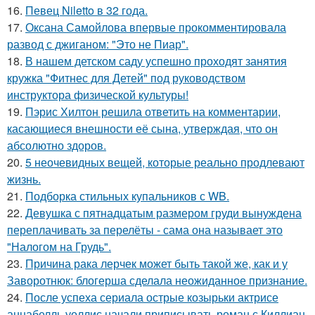
16.
Певец Niletto в 32 года.
17.
Оксана Самойлова впервые прокомментировала
развод с джиганом: "Это не Пиар".
18.
В нашем детском саду успешно проходят занятия
кружка "Фитнес для Детей" под руководством
инструктора физической культуры!
19.
Пэрис Хилтон решила ответить на комментарии,
касающиеся внешности её сына, утверждая, что он
абсолютно здоров.
20.
5 неочевидных вещей, которые реально продлевают
жизнь.
21.
Подборка стильных купальников с WB.
22.
Девушка с пятнадцатым размером груди вынуждена
переплачивать за перелёты - сама она называет это
"Налогом на Грудь".
23.
Причина рака лерчек может быть такой же, как и у
Заворотнюк: блогерша сделала неожиданное признание.
24.
После успеха сериала острые козырьки актрисе
аннабелль уоллис начали приписывать роман с Киллиан