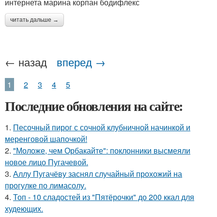
интернета марина корпан бодифлекс
читать дальше →
← назад
вперед →
1
2
3
4
5
Последние обновления на сайте:
1.
Песочный пирог с сочной клубничной начинкой и
меренговой шапочкой!
2.
"Моложе, чем Орбакайте": поклонники высмеяли
новое лицо Пугачевой.
3.
Аллу Пугачёву заснял случайный прохожий на
прогулке по лимасолу.
4.
Топ - 10 сладостей из "Пятёрочки" до 200 ккал для
худеющих.