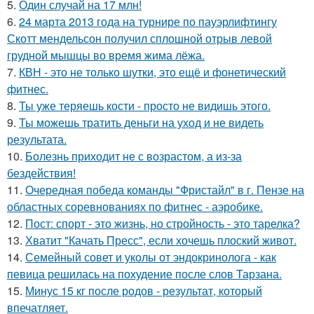
5.
Один случай на 17 млн!
6.
24 марта 2013 года на турнире по пауэрлифтингу
Скотт мендельсон получил сплошной отрыв левой
грудной мышцы во время жима лёжа.
7.
КВН - это не только шутки, это ещё и фонетический
фитнес.
8.
Ты уже теряешь кости - просто не видишь этого.
9.
Ты можешь тратить деньги на уход и не видеть
результата.
10.
Болезнь приходит не с возрастом, а из-за
бездействия!
11.
Очередная победа команды "Фристайл" в г. Пензе на
областных соревнованиях по фитнес - аэробике.
12.
Пост: спорт - это жизнь, но стройность - это тарелка?
13.
Хватит "Качать Пресс", если хочешь плоский живот.
14.
Семейный совет и уколы от эндокринолога - как
певица решилась на похудение после слов Тарзана.
15.
Минус 15 кг после родов - результат, который
впечатляет.