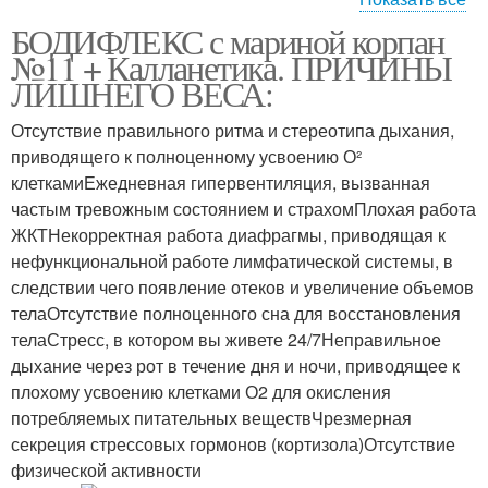
БОДИФЛЕКС с мариной корпан
Гимнастика с мариной
Похудение с мариной
№11 + Калланетика. ПРИЧИНЫ
ЛИШНЕГО ВЕСА:
Отсутствие правильного ритма и стереотипа дыхания,
приводящего к полноценному усвоению О²
Бодифлекс для живота
Бодифлекс для мужчин
клеткамиЕжедневная гипервентиляция, вызванная
частым тревожным состоянием и страхомПлохая работа
ЖКТНекорректная работа диафрагмы, приводящая к
нефункциональной работе лимфатической системы, в
Марафон с мариной
Встреча с мариной
следствии чего появление отеков и увеличение объемов
телаОтсутствие полноценного сна для восстановления
телаСтресс, в котором вы живете 24/7Неправильное
дыхание через рот в течение дня и ночи, приводящее к
плохому усвоению клетками О2 для окисления
Упражнения с мариной
потребляемых питательных веществЧрезмерная
секреция стрессовых гормонов (кортизола)Отсутствие
физической активности