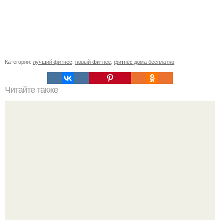
Категории:
лучший фитнес
,
новый фитнес
,
фитнес дома бесплатно
Читайте также
Программа тренировок по системе "Фулбоди".