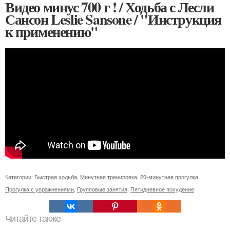
Видео минус 700 г ! / Ходьба с Лесли
Сансон Leslie Sansone / "Инструкция
к применению"
Категории:
Быстрая ходьба
,
Минутная тренировка
,
20-минутная прогулка
,
Прогулка с упражнениями
,
Групповые занятия
,
Пятидневное похудение
Читайте также