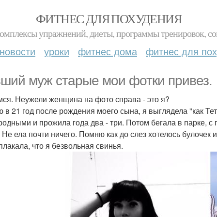
ФИТНЕС ДЛЯ ПОХУДЕНИЯ
комплексы упражнений, диеты, программы тренировок, со
новости
уроки
фитнес дома
фитнес для по
ший муж старые мои фотки привез.
ся. Неужели женщина на фото справа - это я?
 в 21 год после рождения моего сына, я выглядела "как Тетуш
родными и прожила года два - три. Потом бегала в парке, с
. Не ела почти ничего. Помню как до слез хотелось булочек 
 плакала, что я безвольная свинья.