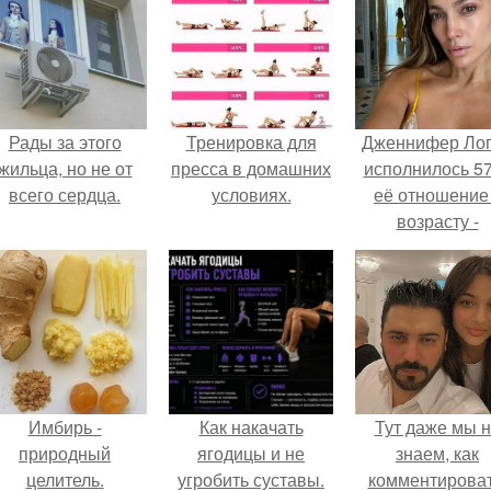
Рады за этого
Тренировка для
Дженнифер Ло
жильца, но не от
пресса в домашних
исполнилось 57
всего сердца.
условиях.
её отношение
возрасту -
настоящий
манифест
уверенности: "
говорите, что 
отлично выгля
для 57.
Имбирь -
Как накачать
Тут даже мы 
природный
ягодицы и не
знаем, как
целитель.
угробить суставы.
комментироват