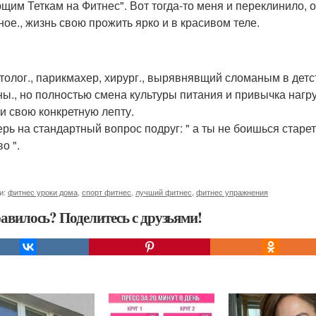
щим Теткам на Фитнес". Вот тогда-то меня и переклинило, 
ное., жизнь свою прожить ярко и в красивом теле.
толог., парикмахер, хирург., вырявнявщий сломаным в детс
ны., но полностью смена культуры питания и привычка наг
и свою конкретную лепту.
рь на стандартный вопрос подруг: " а ты не боишься стареть
о ".
и:
фитнес уроки дома
,
спорт фитнес
,
лучший фитнес
,
фитнес упражнения
авилось? Поделитесь с друзьями!