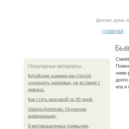
фитнес дома. 
главная
Быв
Смеём
Помню
Популярные материалы
ними 
Китайские шарики как способ
долго
сохранить здоровье, не вставая с
ела и
дивана.
Как стать красивой за 30 дней.
Valeria Ammirato. Основная
информация.
9 мотивационных привычек.