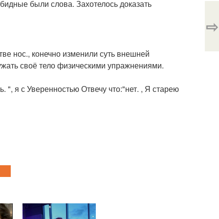
обидные были слова. Захотелось доказать
⇨
тве нос., конечно изменили суть внешней
ружать своё тело физическими упражнениями.
. ", я с Уверенностью Отвечу что:"нет. , Я старею