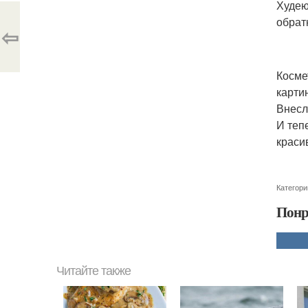
Худею
обрат
⇦
Косме
карти
Внесл
И тепе
красив
Категори
Понр
Читайте также