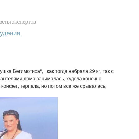
веты экспертов
худения
ка Бегимотиха", . как тогда набрала 29 кг, так с
 гантелями дома занималась, худела конечно
и конфет, терпела, но потом все же срывалась,