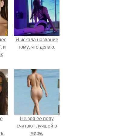
пес
Я искала название
, и
тому, что делаю.
 к
не
я
жу
не
Не зря её попу
считают лучшей в
ь.
мире.