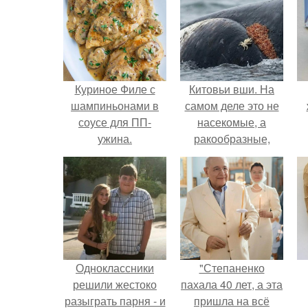
Куриное Филе с
Китовьи вши. На
шампиньонами в
самом деле это не
соусе для ПП-
насекомые, а
ужина.
ракообразные,
относящиеся к
бокоплавам.
Одноклассники
"Степаненко
решили жестоко
пахала 40 лет, а эта
разыграть парня - и
пришла на всё