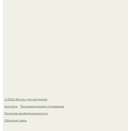
Имбирь - это не только ароматная специя, но и отличный
ингредиент для полезных напитков и блюд.
Тут даже мы не знаем, как комментировать.
© 2026 Фитнес для похудения
Контакты
Пользовательское соглашение
Политика конфидециальности
Обратная связь