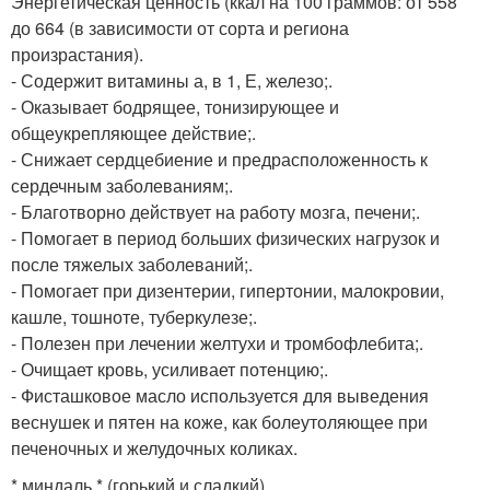
Энергетическая ценность (ккал на 100 граммов: от 558
до 664 (в зависимости от сорта и региона
произрастания).
- Содержит витамины а, в 1, Е, железо;.
- Оказывает бодрящее, тонизирующее и
общеукрепляющее действие;.
- Снижает сердцебиение и предрасположенность к
сердечным заболеваниям;.
- Благотворно действует на работу мозга, печени;.
- Помогает в период больших физических нагрузок и
после тяжелых заболеваний;.
- Помогает при дизентерии, гипертонии, малокровии,
кашле, тошноте, туберкулезе;.
- Полезен при лечении желтухи и тромбофлебита;.
- Очищает кровь, усиливает потенцию;.
- Фисташковое масло используется для выведения
веснушек и пятен на коже, как болеутоляющее при
печеночных и желудочных коликах.
* миндаль * (горький и сладкий).