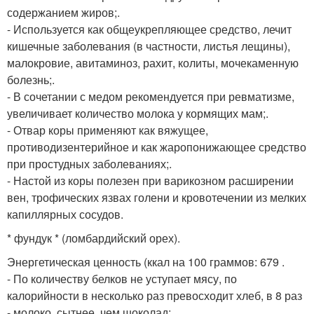
содержанием жиров;.
- Используется как общеукрепляющее средство, лечит
кишечные заболевания (в частности, листья лещины),
малокровие, авитаминоз, рахит, колиты, мочекаменную
болезнь;.
- В сочетании с медом рекомендуется при ревматизме,
увеличивает количество молока у кормящих мам;.
- Отвар коры применяют как вяжущее,
противодизентерийное и как жаропонижающее средство
при простудных заболеваниях;.
- Настой из коры полезен при варикозном расширении
вен, трофических язвах голени и кровотечении из мелких
капиллярных сосудов.
* фундук * (ломбардийский орех).
Энергетическая ценность (ккал на 100 граммов: 679 .
- По количеству белков не уступает мясу, по
калорийности в несколько раз превосходит хлеб, в 8 раз
- молоко, сытнее, чем шоколад;.