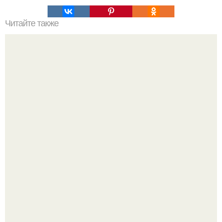
Читайте также
Как употреблять протеин: мы пьем за мышцы?
Рады за этого жильца, но не от всего сердца.