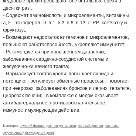
кедровые орехи превышают все остальные орехи в
десятки раз;.
- Содержат аминокислоты и микроэлементы, витамины
а, Е - токоферол, D, в 1, в 2, в 6, в 12, с, РР, клетчатку и
фруктозу;.
- Возмещают недостаток витаминов и микроэлементов,
повышают работоспособность, укрепляют иммунитет;.
- Рекомендуется при повышенном давлении,
заболеваниях сердечно-сосудистой системы и
желудочно-кишечного тракта;.
- Нормализует состав крови; повышает либидо и
потенцию; - регулирует обменные процессы; - помогает
при неврозах, заболеваниях бронхов и легких, гепатите,
циррозах печени; - в комплексе с медом оказывает
антибактериальное, противовоспалительное,
иммуностимулирующее действие.
Категории:
лучший фитнес
,
фитнес для мозгов
,
женский фитнес
,
комплекс
упражнений для похудения дома