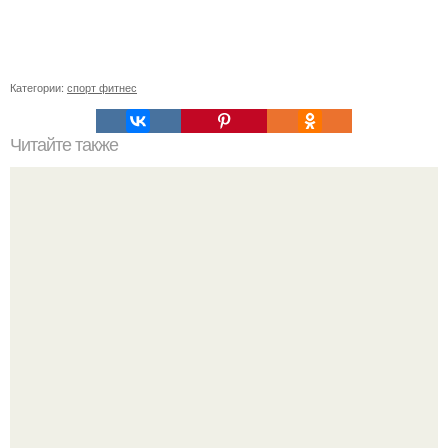
Категории:
спорт фитнес
Читайте также
Упражнения для подтяжки лица. 8 действенных
упражнений для подтяжки овала лица.