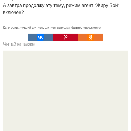
А завтра продолжу эту тему, режим агент "Жиру Бой"
включён?
Категории:
лучший фитнес
,
фитнес девушки
,
фитнес упражнения
Читайте также
10 секретов идеального тела.